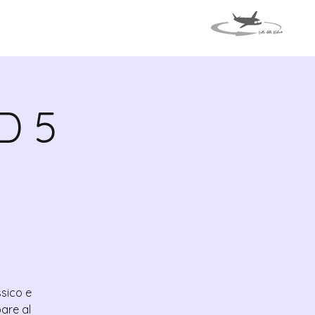
MAPA
EVENTOS
D 5
ssico e
are al