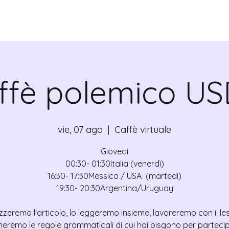
VALRADICANTES
CERTIFICADOS
ffè polemico US
vie, 07 ago
  |  
Caffè virtuale
Giovedì
00:30- 01:30Italia (venerdì)
16:30- 17:30Messico / USA (martedì)
19:30- 20:30Argentina/Uruguay
zzeremo l'articolo, lo leggeremo insieme, lavoreremo con il le
heremo le regole grammaticali di cui hai bisgono per partecip