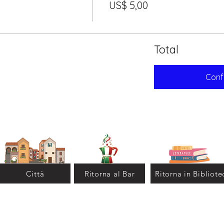
US$ 5,00
Total
Conf
Città
Ritorna al Bar
Ritorna in Bibliote