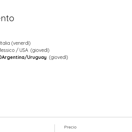
ento
Italia (venerdì)
Messico / USA  (giovedì)
30Argentina/Uruguay
  (giovedì)
Precio