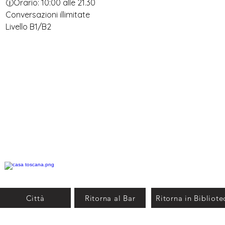
🕧Orario: 10:00 alle 21.30
Conversazioni illimitate
Livello B1/B2
Città
Ritorna al Bar
Ritorna in Bibliote