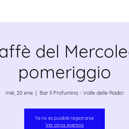
ADICANTES
CERTIFICADOS
MAPA
E
affè del Mercole
pomeriggio
mié, 20 ene
  |  
Bar ll Profumino - Valle delle Radici
Ya no es posible registrarse
Ver otros eventos