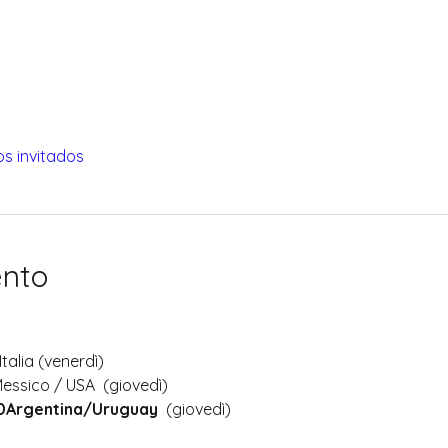
os invitados
ento
Italia (venerdì)
Messico / USA  (giovedì)
30Argentina/Uruguay
  (giovedì)