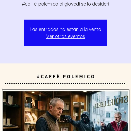
#caffè-polemico di giovedì se lo desideri
Las entradas no están a la venta
Ver otros eventos