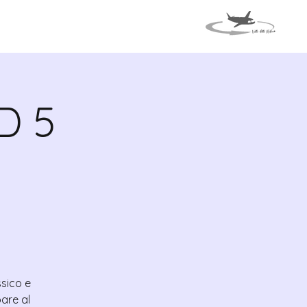
VENTOS
VIAJE A ITALIA
D 5
ssico e
are al