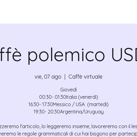
ADICANTES
CERTIFICADOS
MAPA
E
ffè polemico US
vie, 07 ago
  |  
Caffè virtuale
Giovedì
00:30- 01:30Italia (venerdì)
16:30- 17:30Messico / USA (martedì)
19:30- 20:30Argentina/Uruguay
zzeremo l'articolo, lo leggeremo insieme, lavoreremo con il le
heremo le regole grammaticali di cui hai bisgono per partecip