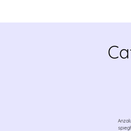
QUIENES SOMOS
VALR
Ca
Anzali
spieg