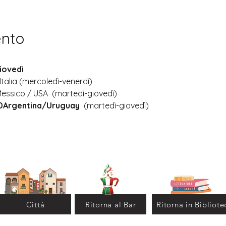
ento
iovedì
Italia (mercoledì-venerdì)
Messico / USA  (martedì-giovedì)
30Argentina/Uruguay
  (martedì-giovedì)
Città
Ritorna al Bar
Ritorna in Bibliote