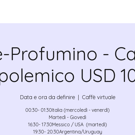
ADICANTES
CERTIFICADOS
MAPA
E
e-Profumino - Ca
polemico USD 1
Data e ora da definire
  |  
Caffè virtuale
00:30- 01:30Italia (mercoledì - venerdì)
Martedì - Giovedì
16:30- 17:30Messico / USA (martedì)
19:30- 20:30Argentina/Uruguay