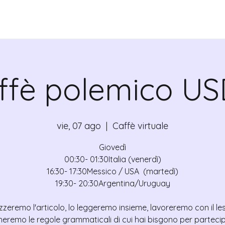
ADICANTES
CERTIFICADOS
MAPA
E
ffè polemico US
vie, 07 ago
  |  
Caffè virtuale
Giovedì
00:30- 01:30Italia (venerdì)
16:30- 17:30Messico / USA (martedì)
19:30- 20:30Argentina/Uruguay
zzeremo l'articolo, lo leggeremo insieme, lavoreremo con il le
heremo le regole grammaticali di cui hai bisgono per partecip