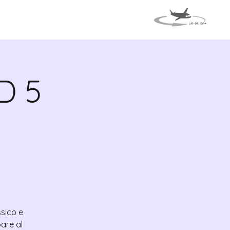
VENTOS
VIAJE A ITALIA
D 5
ssico e
are al