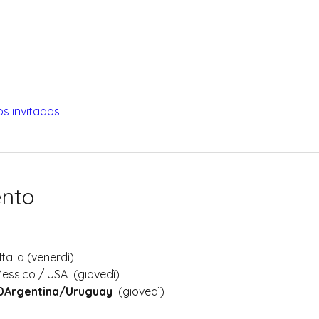
os invitados
ento
Italia (venerdì)
Messico / USA  (giovedì)
30Argentina/Uruguay
  (giovedì)