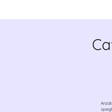
QUIENES SOMOS
VALR
Ca
Anzali
spieg