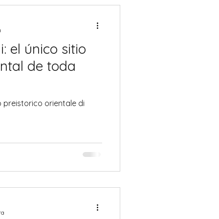
a
 el único sitio
ental de toda
 preistorico orientale di
ra