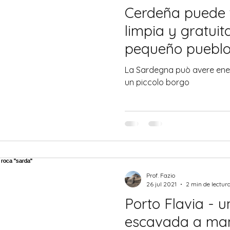
Cerdeña puede 
limpia y gratuit
pequeño puebl
La Sardegna può avere energ
un piccolo borgo
Prof. Fazio
26 jul 2021
2 min de lectur
Porto Flavia - u
escavada a man