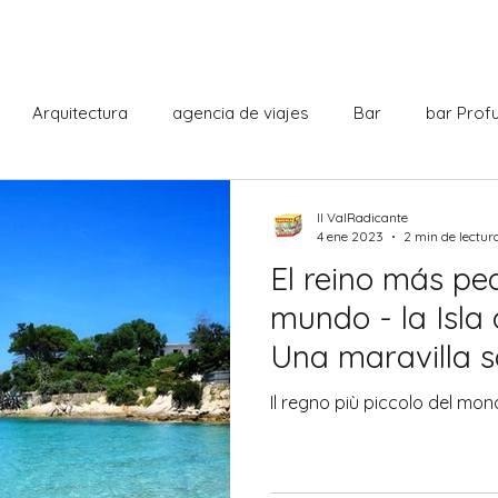
Arquitectura
agencia de viajes
Bar
bar Prof
ioteca
Cabaret
Centro comercial
Ciudadania ital
Il ValRadicante
4 ene 2023
2 min de lectur
El reino más pe
Curiosidades
Dante Alighieri
Deporte
Escuela
mundo - la Isla
Una maravilla 
Historia
Il ValRadicante
Intendencia
Hospital de
Il regno più piccolo del mond
ciudad
Literatura
Monumentos