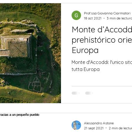
Prof.ssa Giovanna Ciarmatori
18 oct 2021
3 min de lectur
Monte d’Accoddi:
prehistórico ori
Europa
Monte d'Accoddi: l'unico sito
tutta Europa
Alessandro Astone
21 sept 2021
2 min de lectu