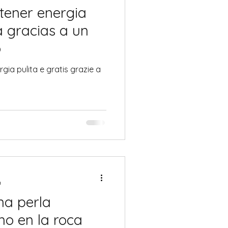
tener energia
a gracias a un
o
ia pulita e gratis grazie a
a
na perla
o en la roca