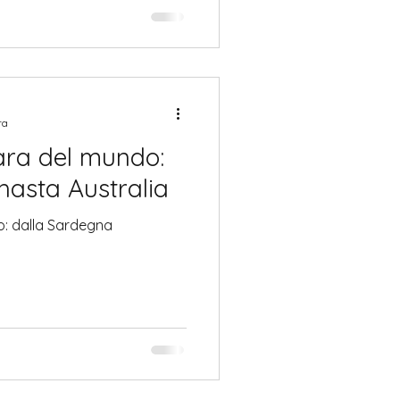
ra
ara del mundo:
asta Australia
o: dalla Sardegna