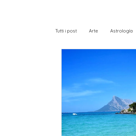
Tutti i post
Arte
Astrología
Becas de estudio Italia
Bibl
Conociendo Italia
Cultura
Gastronomía
Gramática
Istituto di Storia italiana
La 