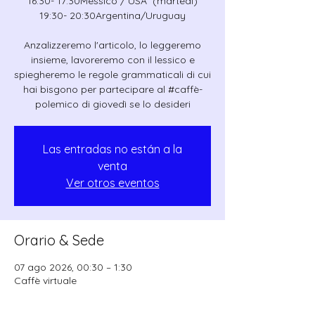
16:30- 17:30Messico / USA (martedì)
19:30- 20:30Argentina/Uruguay
Anzalizzeremo l'articolo, lo leggeremo
insieme, lavoreremo con il lessico e
spiegheremo le regole grammaticali di cui
hai bisgono per partecipare al #caffè-
polemico di giovedì se lo desideri
Las entradas no están a la
venta
Ver otros eventos
Orario & Sede
07 ago 2026, 00:30 – 1:30
Caffè virtuale