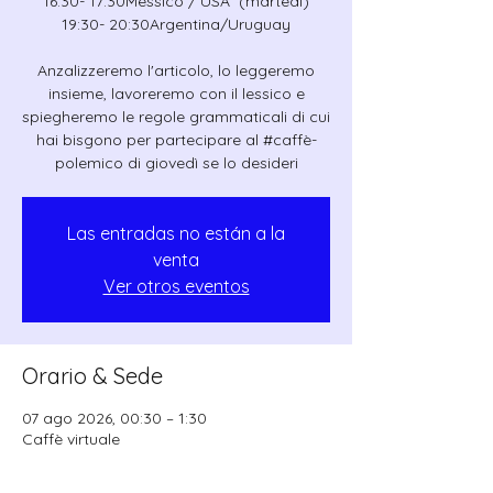
16:30- 17:30Messico / USA (martedì)
19:30- 20:30Argentina/Uruguay
Anzalizzeremo l'articolo, lo leggeremo
insieme, lavoreremo con il lessico e
spiegheremo le regole grammaticali di cui
hai bisgono per partecipare al #caffè-
polemico di giovedì se lo desideri
Las entradas no están a la
venta
Ver otros eventos
Orario & Sede
07 ago 2026, 00:30 – 1:30
Caffè virtuale