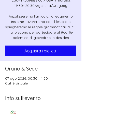
16:30- 17:30Messico / USA (martedì)
19:30- 20:30Argentina/Uruguay
Anzalizzeremo l'articolo, lo leggeremo
insieme, lavoreremo con il lessico e
spiegheremo le regole grammaticali di cui
hai bisgono per partecipare al #caffè-
polemico di giovedì se lo desideri
Acquista i biglietti
Orario & Sede
07 ago 2026, 00:30 – 1:30
Caffè virtuale
Info sull'evento