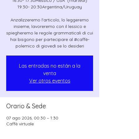
16:30- 17:30Messico / USA (martedì)
19:30- 20:30Argentina/Uruguay
Anzalizzeremo l'articolo, lo leggeremo
insieme, lavoreremo con il lessico e
spiegheremo le regole grammaticali di cui
hai bisgono per partecipare al #caffè-
polemico di giovedì se lo desideri
Las entradas no están a la
venta
Ver otros eventos
Orario & Sede
07 ago 2026, 00:30 – 1:30
Caffè virtuale