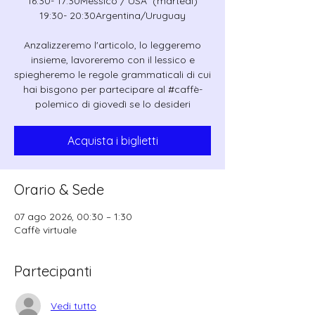
16:30- 17:30Messico / USA (martedì)
19:30- 20:30Argentina/Uruguay
Anzalizzeremo l'articolo, lo leggeremo
insieme, lavoreremo con il lessico e
spiegheremo le regole grammaticali di cui
hai bisgono per partecipare al #caffè-
polemico di giovedì se lo desideri
Acquista i biglietti
Orario & Sede
07 ago 2026, 00:30 – 1:30
Caffè virtuale
Partecipanti
Vedi tutto