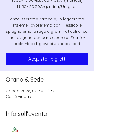
16:30- 17:30Messico / USA (martedì)
19:30- 20:30Argentina/Uruguay
Anzalizzeremo l'articolo, lo leggeremo
insieme, lavoreremo con il lessico e
spiegheremo le regole grammaticali di cui
hai bisgono per partecipare al #caffè-
polemico di giovedì se lo desideri
Acquista i biglietti
Orario & Sede
07 ago 2026, 00:30 – 1:30
Caffè virtuale
Info sull'evento