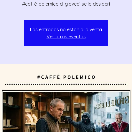
#caffè-polemico di giovedì se lo desideri
Las entradas no están a la venta
Ver otros eventos