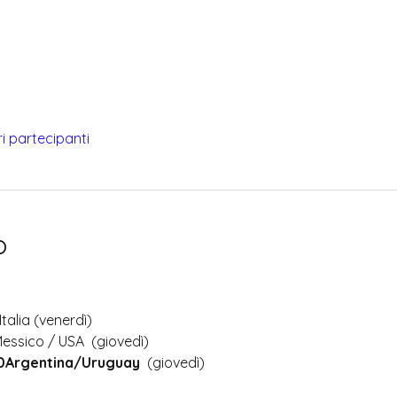
tri partecipanti
o
Italia (venerdì)
Messico / USA  (giovedì)
30Argentina/Uruguay
  (giovedì)