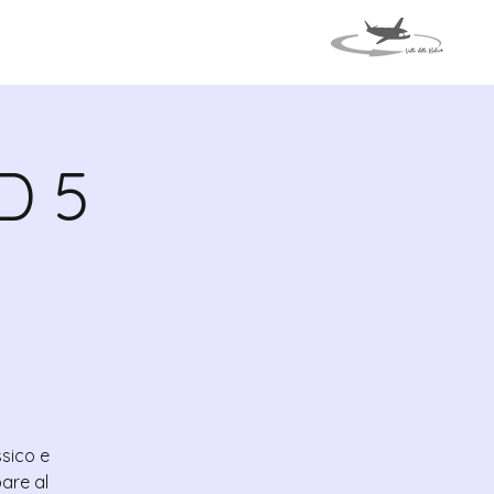
TI
VIAGGIO IN ITALIA
D 5
ssico e
are al