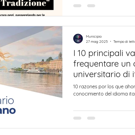
food racchiudono sapori int
dominazioni e contaminazi
oggi, passeggiando per le s
è impossibile non imbattersi 
degli arancini appena fritti. 
Municipio
27 mag 2025
Tempo di lett
I 10 principali v
frequentare un 
universitario di 
delle Radici
10 razones por los que ahora
conocimiento del idioma ita