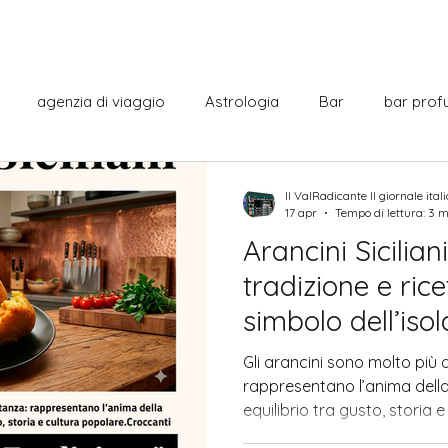
agenzia di viaggio
Astrologia
Bar
bar prof
Cabaret
Centro commerciale
cine italiano
Co
Il ValRadicante Il giornale ital
17 apr
Tempo di lettura: 3 
Arancini Siciliani
italiana
Curiosità
Cultura
Dante Alighieri
Film
tradizione e rice
simbolo dell’isol
La città
Letteratura
Monumenti
Municipio
Gli arancini sono molto più 
rappresentano l’anima della 
equilibrio tra gusto, storia 
sercizi
Notizie dal mondo
fuori e morbidi dentro, ques