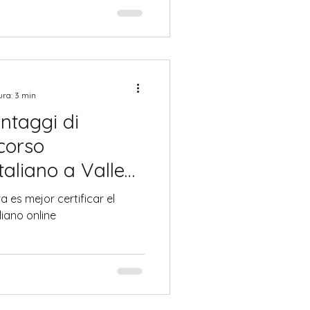
ensi e raccontano secoli di
oni gastronomiche. Ancora
trade di Palermo o Catania,
nel profumo irresistibile
Origini
ura: 3 min
antaggi di
corso
italiano a Valle
 es mejor certificar el
liano online