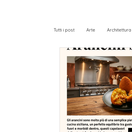
Tutti i post
Arte
Architettura
Biblioteca
Borse di Studio
Cittadinanza italiana
Cucina 
Gastronomia
Gramatica
Notizie a livelli
Notizie con e