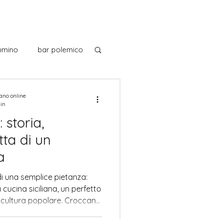
umino
bar polemico
noscendo l'Italia
iano online
min
: storia,
 italiani
tta di un
a
Museo
Musica
di una semplice pietanza:
cucina siciliana, un perfetto
e cultura popolare. Croccanti
ti capolavori dello street