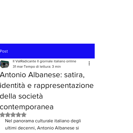
Post
Il ValRadicante Il giornale italiano online
31 mar
Tempo di lettura: 3 min
Antonio Albanese: satira,
identità e rappresentazione
della società
contemporanea
Valutazione NaN stelle su 5.
Nel panorama culturale italiano degli 
ultimi decenni, Antonio Albanese si 