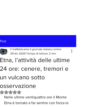
Post
Il ValRadicante Il giornale italiano online
29 dic 2025
Tempo di lettura: 2 min
Etna, l’attività delle ultime
24 ore: cenere, tremori e
un vulcano sotto
osservazione
Valutazione NaN stelle su 5.
Nelle ultime ventiquattro ore il Monte 
Etna è tornato a far sentire con forza la 