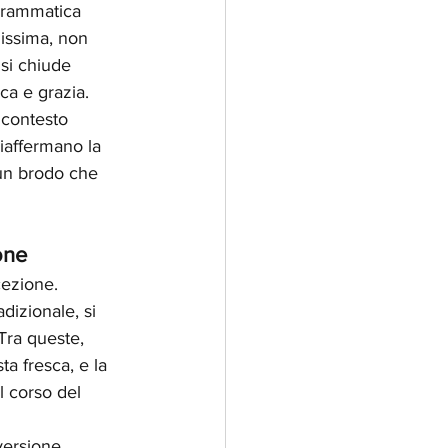
grammatica 
lissima, non 
si chiude 
ca e grazia.
 contesto 
iaffermano la 
 un brodo che 
one
cezione. 
dizionale, si 
Tra queste, 
ta fresca, e la 
l corso del 
versione 