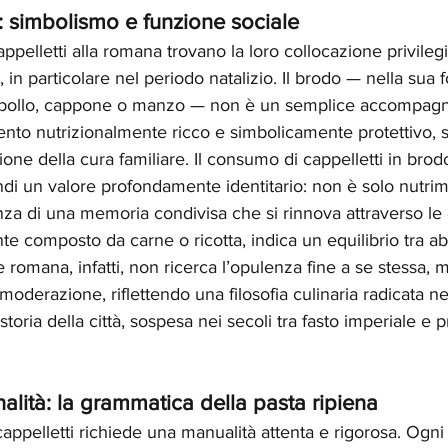
a: simbolismo e funzione sociale
ppelletti alla romana trovano la loro collocazione privilegia
, in particolare nel periodo natalizio. Il brodo — nella sua 
da pollo, cappone o manzo — non è un semplice accompag
nto nutrizionalmente ricco e simbolicamente protettivo, 
one della cura familiare. Il consumo di cappelletti in brodo 
di un valore profondamente identitario: non è solo nutrime
za di una memoria condivisa che si rinnova attraverso le
nte composto da carne o ricotta, indica un equilibrio tra 
e romana, infatti, non ricerca l’opulenza fine a se stessa,
oderazione, riflettendo una filosofia culinaria radicata nel
toria della città, sospesa nei secoli tra fasto imperiale e
nalità: la grammatica della pasta ripiena
appelletti richiede una manualità attenta e rigorosa. Ogni 