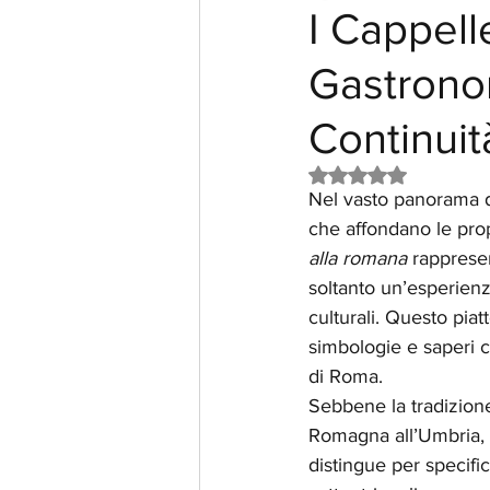
I Cappell
Gastrono
Continuit
Valutazione NaN st
Nel vasto panorama de
che affondano le propr
alla romana
 rapprese
soltanto un’esperienz
culturali. Questo pia
simbologie e saperi ch
di Roma.
Sebbene la tradizione 
Romagna all’Umbria, f
distingue per specifici