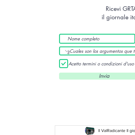
Ricevi GR
il giornale i
Acetto termini o condizioni d'uso
Invia
Il ValRadicante Il gi