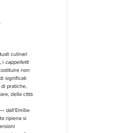
e
ali culinari 
 i 
cappelletti 
stituire non 
 significati 
di pratiche, 
re, della città 
 — dall’Emilia-
a ripiena si 
ersioni 