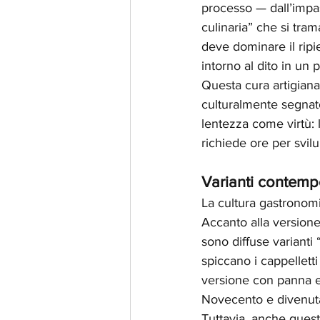
processo — dall’impas
culinaria” che si tram
deve dominare il ripi
intorno al dito in un
Questa cura artigiana
culturalmente segnato
lentezza come virtù: 
richiede ore per svilu
Varianti contempo
La cultura gastronomi
Accanto alla versione
sono diffuse varianti 
spiccano i cappelletti
versione con panna e 
Novecento e divenuta
Tuttavia, anche queste