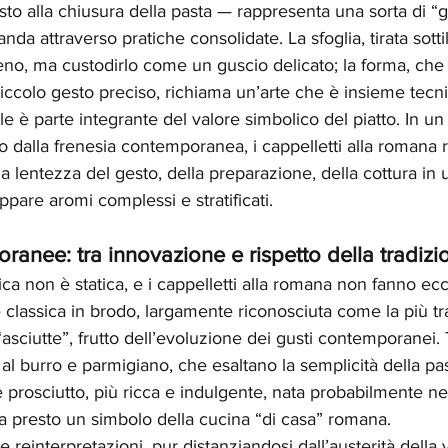
to alla chiusura della pasta — rappresenta una sorta di “
anda attraverso pratiche consolidate. La sfoglia, tirata sotti
eno, ma custodirlo come un guscio delicato; la forma, che 
 piccolo gesto preciso, richiama un’arte che è insieme tecni
le è parte integrante del valore simbolico del piatto. In un
 dalla frenesia contemporanea, i cappelletti alla romana r
la lentezza del gesto, della preparazione, della cottura in
ppare aromi complessi e stratificati.
ranee: tra innovazione e rispetto della tradizi
ca non è statica, e i cappelletti alla romana non fanno ec
 classica in brodo, largamente riconosciuta come la più tra
“asciutte”, frutto dell’evoluzione dei gusti contemporanei. 
 al burro e parmigiano, che esaltano la semplicità della pas
prosciutto, più ricca e indulgente, nata probabilmente ne
 presto un simbolo della cucina “di casa” romana.
 reinterpretazioni, pur distanziandosi dall’austerità della 