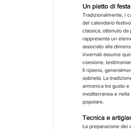
Un piatto di fest
Tradizionalmente, i ca
del calendario festivo
classica, ottenuto 
rappresenta un eleme
associato alla dimensi
invernali assume quin
coesione, testimonian
Il ripieno, generalme
sobrietà. La tradizion
armonica tra gusto e m
mediterranea e nella s
popolare.
Tecnica e artigia
La preparazione dei c