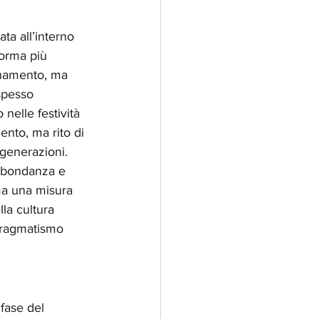
ta all’interno 
forma più 
namento, ma 
spesso 
nelle festività 
nto, ma rito di 
 generazioni.
abbondanza e 
 ma una misura 
la cultura 
 pragmatismo 
fase del 