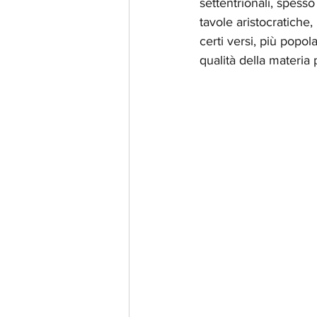
settentrionali, spess
tavole aristocratiche
certi versi, più popol
qualità della materia p