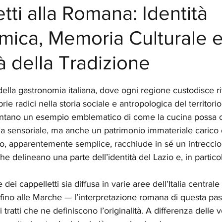
etti alla Romana: Identità
mica, Memoria Culturale 
à della Tradizione
elle su 5.
lla gastronomia italiana, dove ogni regione custodisce ritu
ie radici nella storia sociale e antropologica del territorio,
ntano un esempio emblematico di come la cucina possa co
a sensoriale, ma anche un patrimonio immateriale carico di
tto, apparentemente semplice, racchiude in sé un intreccio 
e delineano una parte dell’identità del Lazio e, in particola
dei cappelletti sia diffusa in varie aree dell’Italia centrale
ino alle Marche — l’interpretazione romana di questa past
 tratti che ne definiscono l’originalità. A differenza delle v