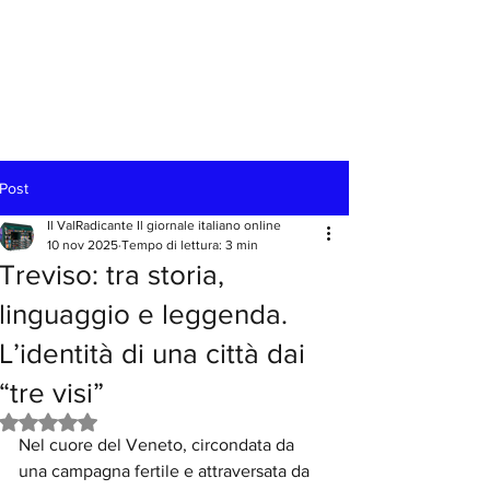
Post
Il ValRadicante Il giornale italiano online
10 nov 2025
Tempo di lettura: 3 min
Treviso: tra storia,
linguaggio e leggenda.
L’identità di una città dai
“tre visi”
Valutazione NaN stelle su 5.
Nel cuore del Veneto, circondata da 
una campagna fertile e attraversata da 