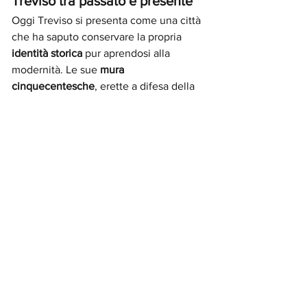
Treviso tra passato e presente
Oggi Treviso si presenta come una città 
che ha saputo conservare la propria 
identità storica
 pur aprendosi alla 
modernità. Le sue 
mura 
cinquecentesche
, erette a difesa della 
città durante il dominio veneziano, 
abbracciano un centro storico ricco di 
ponti, portici e affreschi
 che 
testimoniano una raffinata cultura 
civica, Al contempo, Treviso è sede di 
importanti aziende e marchi 
internazionali — dalla moda all’industria 
tecnologica — e centro di eccellenza 
enogastronomica, patria del 
Tiramisù
 e 
culla del 
Prosecco DOCG
.
La città continua così a mostrare, 
metaforicamente, i suoi 
“tre visi”
: l’arte 
del passato, la grazia del presente e la 