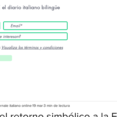
E
el diario italiano bilingüe
s
Visualiza los términos y condiciones
ornale italiano online
19 mar
3 min de lectura
el retorno simbólico a la 