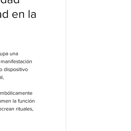
ad en la
cupa una 
a manifestación 
 dispositivo 
l, 
 simbólicamente 
sumen la función 
crean rituales, 