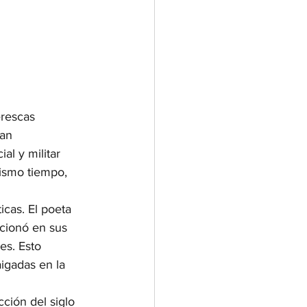
erescas 
an 
l y militar 
ismo tiempo, 
icas. El poeta 
cionó en sus 
es. Esto 
igadas en la 
ción del siglo 