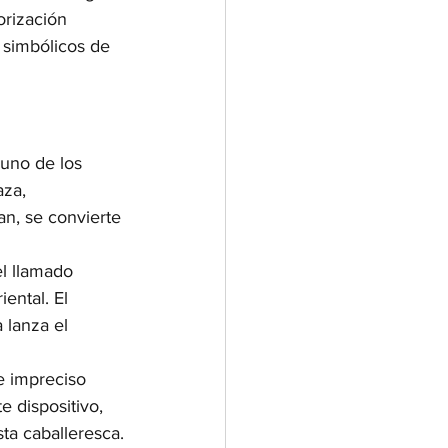
orización 
 simbólicos de 
 uno de los 
za, 
an, se convierte 
el llamado 
ental. El 
 lanza el 
e impreciso 
e dispositivo, 
ta caballeresca.