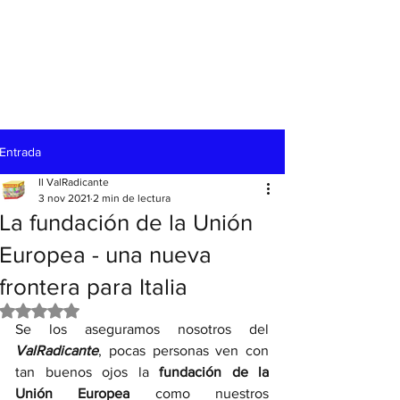
Entrada
Il ValRadicante
3 nov 2021
2 min de lectura
La fundación de la Unión
Europea - una nueva
frontera para Italia
Obtuvo NaN de 5 estrellas.
Se los aseguramos nosotros del 
ValRadicante
, pocas personas ven con 
tan buenos ojos la 
fundación de la 
Unión Europea 
como nuestros 