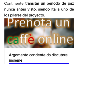
Continente 
transitar un periodo de paz 
nunca antes visto, siendo Italia uno de 
los pilares del proyecto
. 
Argomento candente da discutere 
insieme
Reservar ahora
Por eso la 
fundación de la Unión 
Europea
, en la opinión del equipo de la 
Università di Storia Italiana
, no podía 
faltar bajo ningún concepto. Y a 
nosotros no nos queda que augurarle 