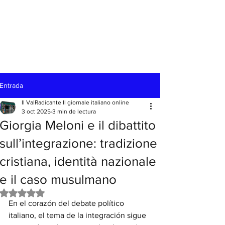
Entrada
Il ValRadicante Il giornale italiano online
3 oct 2025
3 min de lectura
Giorgia Meloni e il dibattito
sull’integrazione: tradizione
cristiana, identità nazionale
e il caso musulmano
Obtuvo NaN de 5 estrellas.
En el corazón del debate político 
italiano, el tema de la integración sigue 