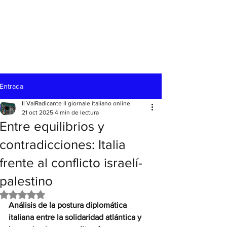
Entrada
Il ValRadicante Il giornale italiano online
21 oct 2025
4 min de lectura
Entre equilibrios y
contradicciones: Italia
frente al conflicto israelí-
palestino
Obtuvo NaN de 5 estrellas.
Análisis de la postura diplomática 
italiana entre la solidaridad atlántica y 