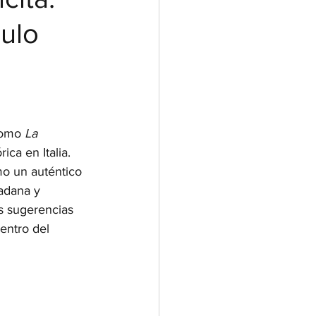
culo
como 
La 
ca en Italia. 
mo un auténtico 
adana y 
as sugerencias 
entro del 