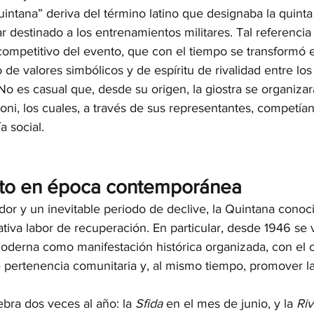
ntana” deriva del término latino que designaba la quinta 
r destinado a los entrenamientos militares. Tal referencia
competitivo del evento, que con el tiempo se transformó e
de valores simbólicos y de espíritu de rivalidad entre los
 No es casual que, desde su origen, la giostra se organizar
rioni, los cuales, a través de sus representantes, competía
a social.
nto en época contemporánea
dor y un inevitable periodo de declive, la Quintana conoció
cativa labor de recuperación. En particular, desde 1946 se v
derna como manifestación histórica organizada, con el o
de pertenencia comunitaria y, al mismo tiempo, promover l
ebra dos veces al año: la 
Sfida
 en el mes de junio, y la 
Riv