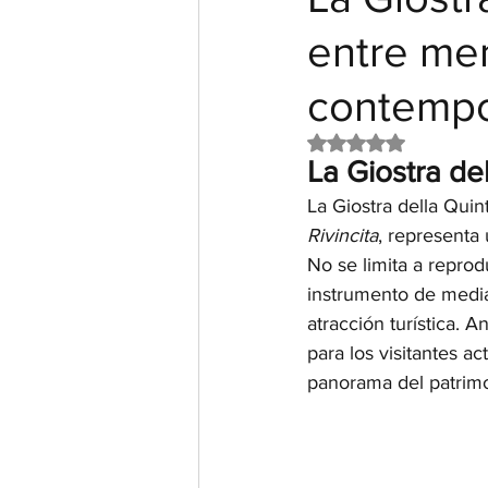
entre mem
contemp
Obtuvo NaN de 5 e
La Giostra del
La Giostra della Qui
Rivincita
, representa 
No se limita a reprod
instrumento de mediac
atracción turística. 
para los visitantes a
panorama del patrimon