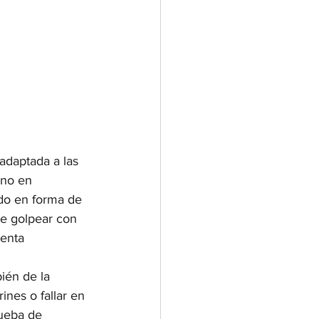
adaptada a las 
uno en 
ido en forma de 
be golpear con 
menta 
ién de la 
nes o fallar en 
rueba de 