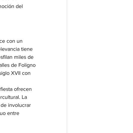
moción del 
ece con un 
elevancia tiene 
sfilan miles de 
alles de Foligno 
iglo XVII con 
fiesta ofrecen 
cultural. La 
 de involucrar 
nuo entre 