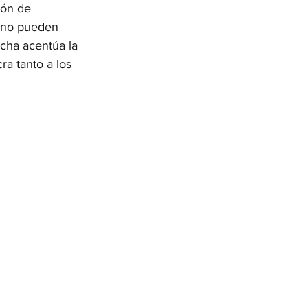
ión de 
rano pueden 
ncha acentúa la 
ra tanto a los 