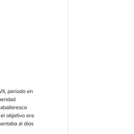
II, período en 
peridad 
caballeresco 
el objetivo era 
entaba al dios 