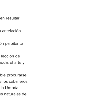
n resultar 
n antelación 
ón palpitante 
 lección de 
oda, el arte y 
ble procurarse 
 los caballeros.
 la Umbría 
es naturales de 