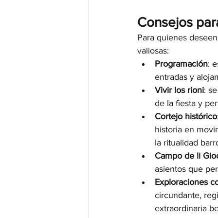
Consejos para
Para quienes deseen p
valiosas:
Programación
: 
entradas y alojam
Vivir los rioni
: s
de la fiesta y p
Cortejo histórico
historia en movi
la ritualidad barr
Campo de li Gio
asientos que per
Exploraciones co
circundante, reg
extraordinaria be