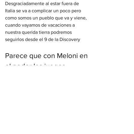
Desgraciadamente al estar fuera de 
Italia se va a complicar un poco pero 
como somos un pueblo que va y viene, 
cuando vayamos de vacaciones a 
nuestra querida tierra podremos 
seguirlos desde el 9 de la Discovery
Parece que con Meloni en 
el poder los juegos 
políticos han cambiado
Obviamente, el partido político cambia 
y la Rai cambia en consecuencia, por lo 
que Fazio no quiso seguir el camino y 
ha decidido cambiar el canal eligiendo 
"Il Nove" de Discovery. Para los que no 
estamos en Italia, podemos seguir las 
redes sociales de
 Fabio Fazio
, mientras 