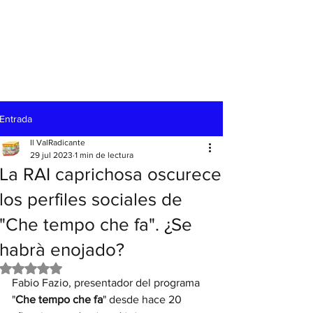
Entrada
Il ValRadicante
29 jul 2023
1 min de lectura
La RAI caprichosa oscurece
los perfiles sociales de
"Che tempo che fa". ¿Se
habrà enojado?
Obtuvo NaN de 5 estrellas.
Fabio Fazio, presentador del programa 
"
Che tempo che fa
" desde hace 20 