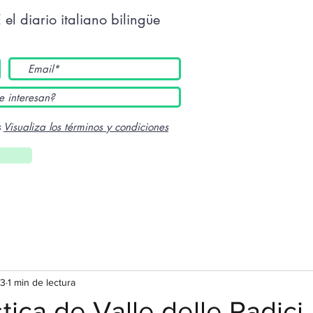
E
el diario italiano bilingüe
s
Visualiza los términos y condiciones
23
1 min de lectura
tica de Valle delle Radici -