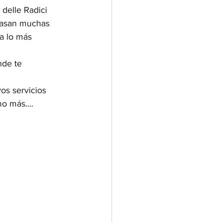
 delle Radici
 pasan muchas 
a lo más 
nde te 
os servicios 
o más.... 