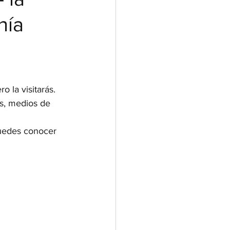
nía
 la visitarás. 
os, medios de 
uedes conocer 