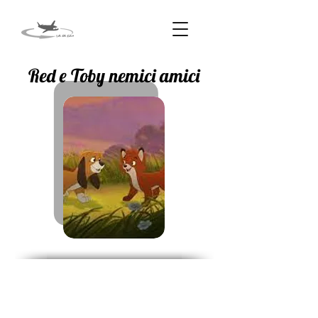
Red e Toby nemici amici