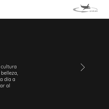
VENTOS
VIAJE A ITALIA
 cultura
 belleza,
ia día a
ar al