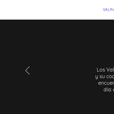
QUIENES SOMOS
VALR
Los Val
y su coc
encuent
día: