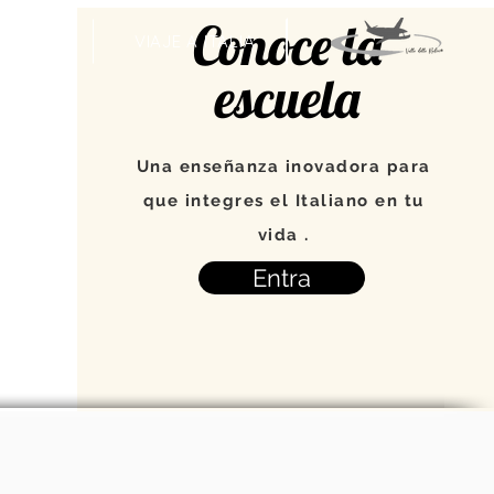
Conoce la
VENTOS
VIAJE A ITALIA
escuela
Una enseñanza inovadora para
que integres el Italiano en tu
vida .
Entra