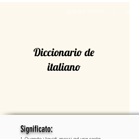
QUIENES SOMOS
VALR
Diccionario de
italiano
:
Significato
1. Quando i liquidi, messi ad una certa