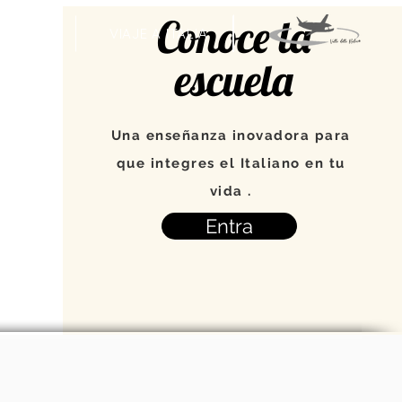
Conoce la
VENTOS
VIAJE A ITALIA
escuela
Una enseñanza inovadora para
que integres el Italiano en tu
vida .
Entra