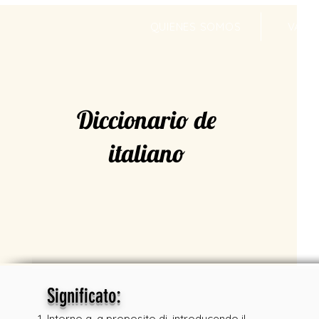
QUIENES SOMOS
VALR
Diccionario de
italiano
:
Significato
Intorno a, a proposito di, introducendo il