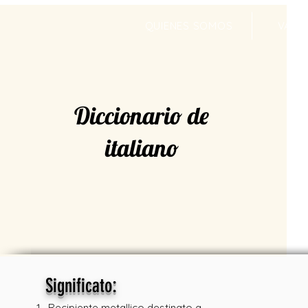
QUIENES SOMOS
VALR
Diccionario de
italiano
:
Significato
Recipiente metallico destinato a