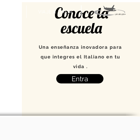
Conoce la
VENTOS
VIAJE A ITALIA
escuela
Una enseñanza inovadora para
que integres el Italiano en tu
vida .
Entra