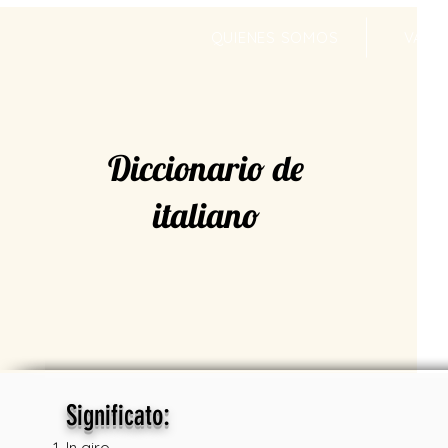
QUIENES SOMOS
VALR
Diccionario de
italiano
:
Significato
In giro