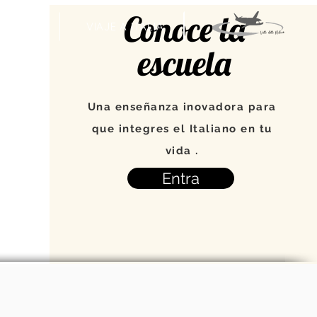
Conoce la
VENTOS
VIAJE A ITALIA
escuela
Una enseñanza inovadora para
que integres el Italiano en tu
vida .
Entra