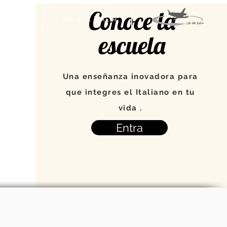
Conoce la
VENTOS
VIAJE A ITALIA
escuela
Una enseñanza inovadora para
que integres el Italiano en tu
vida .
Entra