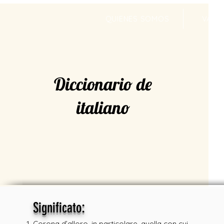
QUIENES SOMOS
VALR
Diccionario de
italiano
:
Significato
Corona d’alloro, in particolare, quella con cui