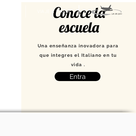
Conoce la
VENTOS
VIAJE A ITALIA
escuela
Una enseñanza inovadora para
que integres el Italiano en tu
vida .
Entra