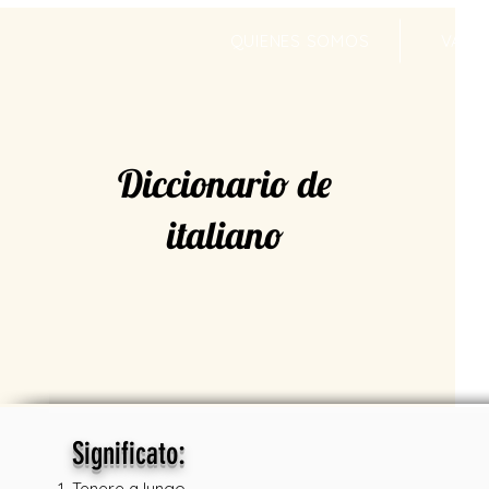
QUIENES SOMOS
VALR
Diccionario de
italiano
:
Significato
Tenere a lungo