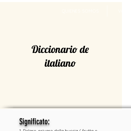
QUIENES SOMOS
VALR
Diccionario de
italiano
:
Significato
1. Pelare, privare della buccia ( frutta e