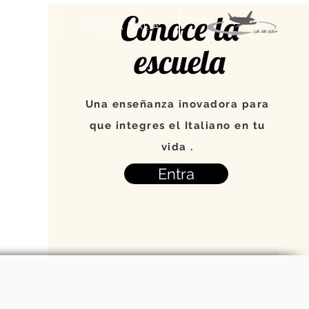
Conoce la
VENTOS
VIAJE A ITALIA
escuela
Una enseñanza inovadora para
que integres el Italiano en tu
vida .
Entra