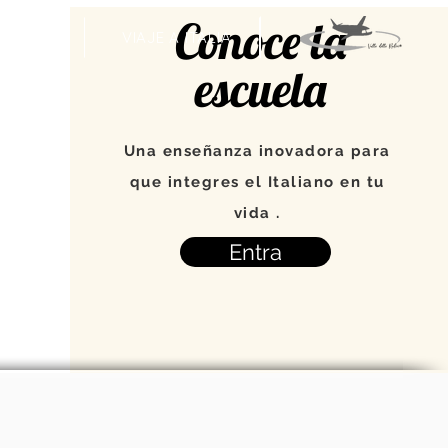
Conoce la
VENTOS
VIAJE A ITALIA
escuela
Una enseñanza inovadora para
que integres el Italiano en tu
vida .
Entra