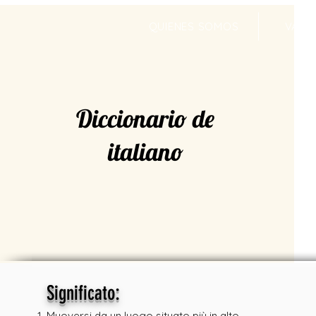
QUIENES SOMOS
VALR
Diccionario de
italiano
:
Significato
Muoversi da un luogo situato più in alto