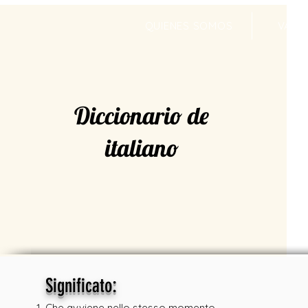
QUIENES SOMOS
VALR
Diccionario de
italiano
:
Significato
Che avviene nello stesso momento