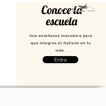
Conoce la
VENTOS
VIAJE A ITALIA
escuela
Una enseñanza inovadora para
que integres el Italiano en tu
vida .
Entra