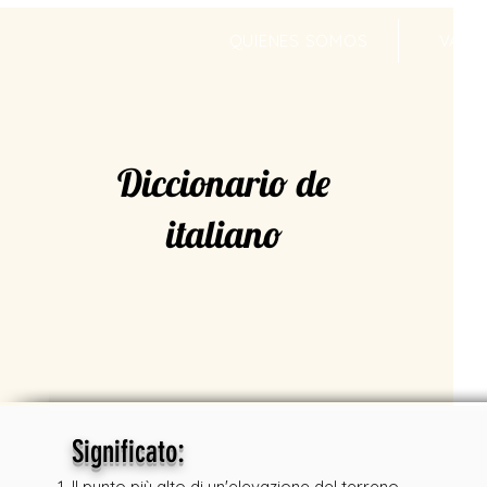
QUIENES SOMOS
VALR
Diccionario de
italiano
:
Significato
Il punto più alto di un'elevazione del terreno.