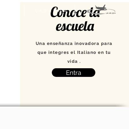
Conoce la
VENTOS
VIAJE A ITALIA
escuela
Una enseñanza inovadora para
que integres el Italiano en tu
vida .
Entra