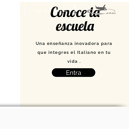
Conoce la
VENTOS
VIAJE A ITALIA
escuela
Una enseñanza inovadora para
que integres el Italiano en tu
vida .
Entra