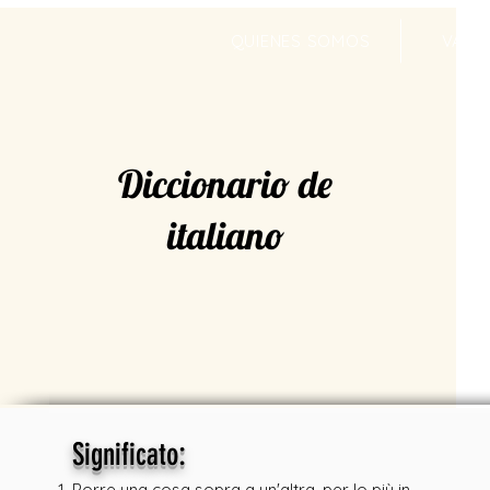
QUIENES SOMOS
VALR
Diccionario de
italiano
:
Significato
Porre una cosa sopra a un'altra, per lo più in