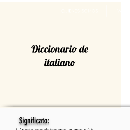
QUIENES SOMOS
VALR
Diccionario de
italiano
:
Significato
Aperto completamente, quanto più è