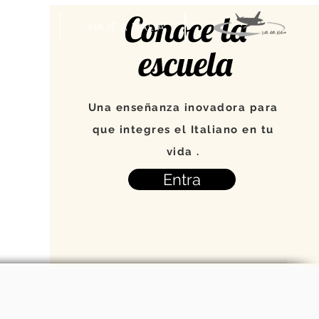
Conoce la
VENTOS
VIAJE A ITALIA
escuela
Una enseñanza inovadora para
que integres el Italiano en tu
vida .
Entra