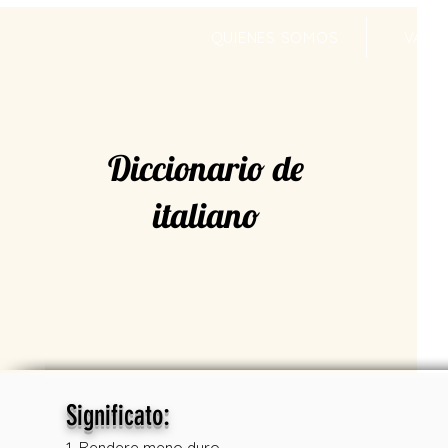
QUIENES SOMOS
VALR
Diccionario de
italiano
:
Significato
1. Rendere meno duro