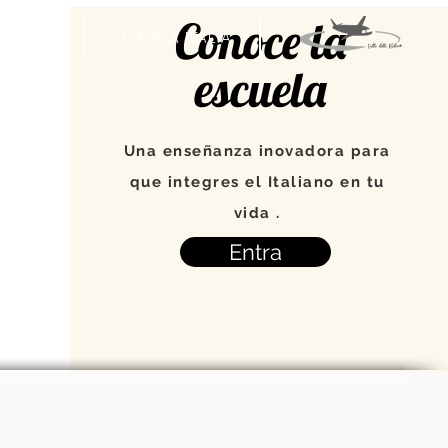
Conoce la
VENTOS
VIAJE A ITALIA
escuela
Una enseñanza inovadora para
que integres el Italiano en tu
vida .
Entra