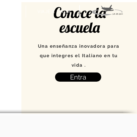
Conoce la
VENTOS
VIAJE A ITALIA
escuela
Una enseñanza inovadora para
que integres el Italiano en tu
vida .
Entra