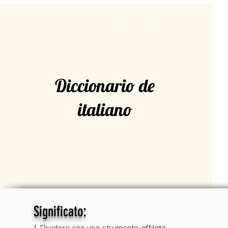
QUIENES SOMOS
VALR
Diccionario de
italiano
:
Significato
1. Dividere con uno strumento affilato