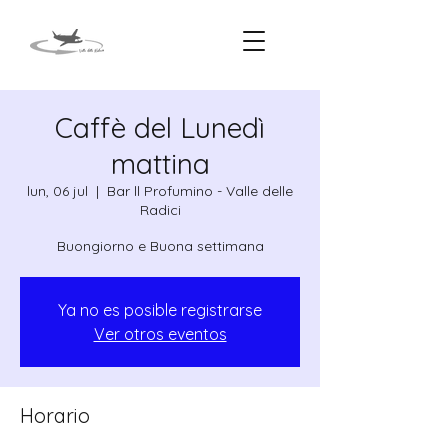
Caffè del Lunedì
mattina
lun, 06 jul
  |  
Bar ll Profumino - Valle delle
Radici
Ya no es posible registrarse
Ver otros eventos
Horario