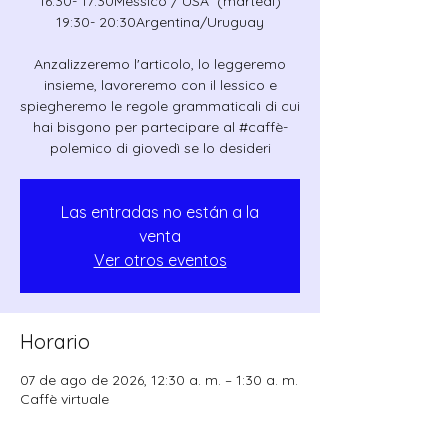
16:30- 17:30Messico / USA (martedì)
19:30- 20:30Argentina/Uruguay
Anzalizzeremo l'articolo, lo leggeremo
insieme, lavoreremo con il lessico e
spiegheremo le regole grammaticali di cui
hai bisgono per partecipare al #caffè-
polemico di giovedì se lo desideri
Las entradas no están a la
venta
Ver otros eventos
Horario
07 de ago de 2026, 12:30 a. m. – 1:30 a. m.
Caffè virtuale