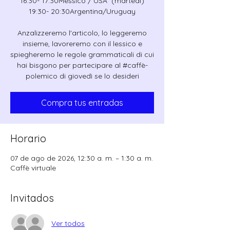
16:30- 17:30Messico / USA (martedì)
19:30- 20:30Argentina/Uruguay
Anzalizzeremo l'articolo, lo leggeremo
insieme, lavoreremo con il lessico e
spiegheremo le regole grammaticali di cui
hai bisgono per partecipare al #caffè-
polemico di giovedì se lo desideri
Compra tus entradas
Horario
07 de ago de 2026, 12:30 a. m. – 1:30 a. m.
Caffè virtuale
Invitados
Ver todos