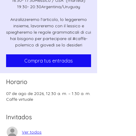
16:30- 17:30Messico / USA (martedì)
19:30- 20:30Argentina/Uruguay
Anzalizzeremo l'articolo, lo leggeremo
insieme, lavoreremo con il lessico e
spiegheremo le regole grammaticali di cui
hai bisgono per partecipare al #caffè-
polemico di giovedì se lo desideri
Compra tus entradas
Horario
07 de ago de 2026, 12:30 a. m. – 1:30 a. m.
Caffè virtuale
Invitados
Ver todos