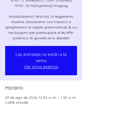
16:30- 17:30Messico / USA (martedì)
19:30- 20:30Argentina/Uruguay
Anzalizzeremo l'articolo, lo leggeremo
insieme, lavoreremo con il lessico e
spiegheremo le regole grammaticali di cui
hai bisgono per partecipare al #caffè-
polemico di giovedì se lo desideri
Las entradas no están a la
venta
Ver otros eventos
Horario
07 de ago de 2026, 12:30 a. m. – 1:30 a. m.
Caffè virtuale