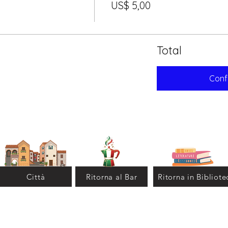
US$ 5,00
Total
Conf
Città
Ritorna al Bar
Ritorna in Bibliote