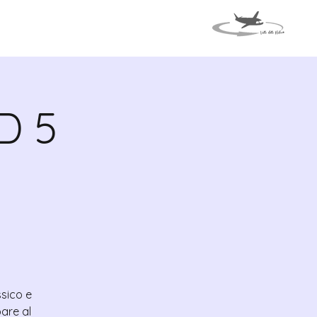
MAPA
EVENTOS
D 5
ssico e
are al