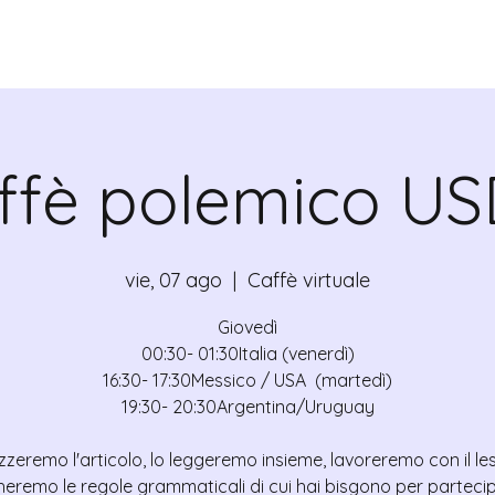
VALRADICANTES
CERTIFICADOS
ffè polemico US
vie, 07 ago
  |  
Caffè virtuale
Giovedì
00:30- 01:30Italia (venerdì)
16:30- 17:30Messico / USA (martedì)
19:30- 20:30Argentina/Uruguay
zzeremo l'articolo, lo leggeremo insieme, lavoreremo con il le
heremo le regole grammaticali di cui hai bisgono per partecip