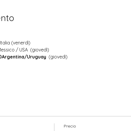
ento
Italia (venerdì)
Messico / USA  (giovedì)
30Argentina/Uruguay
  (giovedì)
Precio