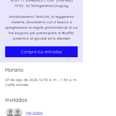
16:30- 17:30Messico / USA (martedì)
19:30- 20:30Argentina/Uruguay
Anzalizzeremo l'articolo, lo leggeremo
insieme, lavoreremo con il lessico e
spiegheremo le regole grammaticali di cui
hai bisgono per partecipare al #caffè-
polemico di giovedì se lo desideri
Compra tus entradas
Horario
07 de ago de 2026, 12:30 a. m. – 1:30 a. m.
Caffè virtuale
Invitados
Ver todos