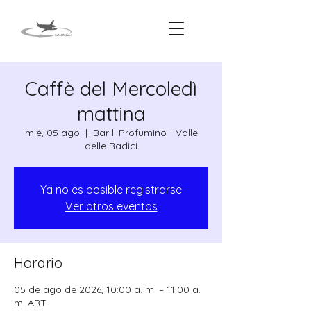
Caffè del Mercoledì
mattina
mié, 05 ago
  |  
Bar ll Profumino - Valle
delle Radici
Ya no es posible registrarse
Ver otros eventos
Horario
05 de ago de 2026, 10:00 a. m. – 11:00 a.
m. ART