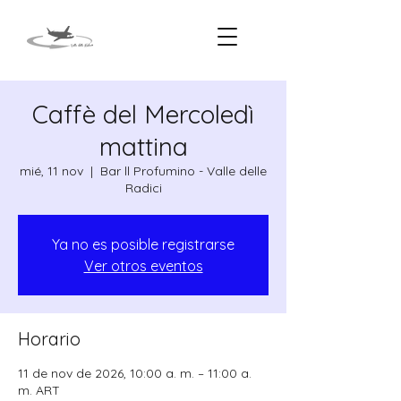
Caffè del Mercoledì
mattina
mié, 11 nov
  |  
Bar ll Profumino - Valle delle
Radici
Ya no es posible registrarse
Ver otros eventos
Horario
11 de nov de 2026, 10:00 a. m. – 11:00 a.
m. ART